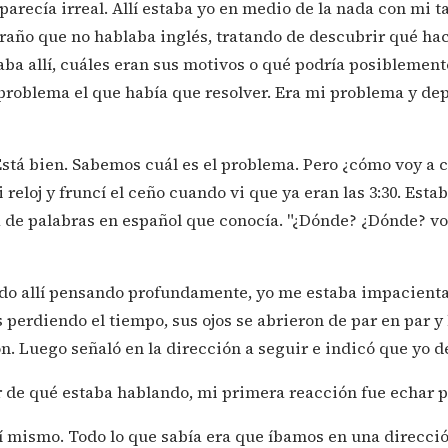
parecía irreal. Allí estaba yo en medio de la nada con mi 
traño que no hablaba inglés, tratando de descubrir qué hac
ba allí, cuáles eran sus motivos o qué podría posiblement
problema el que había que resolver. Era mi problema y dep
Está bien. Sabemos cuál es el problema. Pero ¿cómo voy a 
reloj y fruncí el ceño cuando vi que ya eran las 3:30. Esta
ta de palabras en español que conocía. "¿Dónde? ¿Dónde? v
do allí pensando profundamente, yo me estaba impacient
perdiendo el tiempo, sus ojos se abrieron de par en par y
ón. Luego señaló en la dirección a seguir e indicó que yo d
de qué estaba hablando, mi primera reacción fue echar por
mí mismo. Todo lo que sabía era que íbamos en una direcció