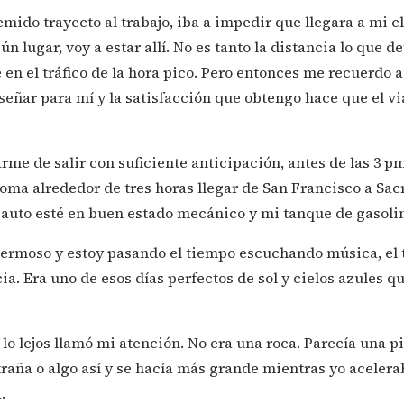
emido trayecto al trabajo, iba a impedir que llegara a mi c
ún lugar, voy a estar allí. No es tanto la distancia lo que d
en el tráfico de la hora pico. Pero entonces me recuerdo 
eñar para mí y la satisfacción que obtengo hace que el vi
me de salir con suficiente anticipación, antes de las 3 pm, 
ma alrededor de tres horas llegar de San Francisco a Sac
auto esté en buen estado mecánico y mi tanque de gasolina
ermoso y estoy pasando el tiempo escuchando música, el t
ia. Era uno de esos días perfectos de sol y cielos azules q
a lo lejos llamó mi atención. No era una roca. Parecía una p
raña o algo así y se hacía más grande mientras yo acelerab
.