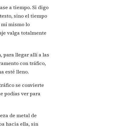
lase a tiempo. Si digo
etesto, sino el tiempo
a mí mismo lo
aje valga totalmente
para llegar allí a las
ramento con tráfico,
 esté lleno.
ráfico se convierte
ue podías ver para
ieza de metal de
a hacia ella, sin