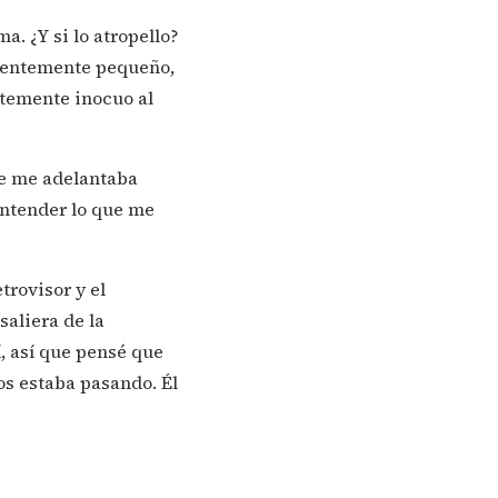
. ¿Y si lo atropello?
icientemente pequeño,
ntemente inocuo al
ue me adelantaba
entender lo que me
trovisor y el
aliera de la
, así que pensé que
os estaba pasando. Él