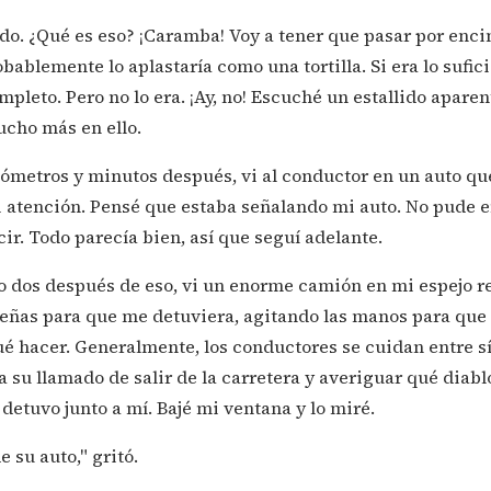
o. ¿Qué es eso? ¡Caramba! Voy a tener que pasar por encima
bablemente lo aplastaría como una tortilla. Si era lo suf
mpleto. Pero no lo era. ¡Ay, no! Escuché un estallido apare
ucho más en ello.
lómetros y minutos después, vi al conductor en un auto q
i atención. Pensé que estaba señalando mi auto. No pude 
ir. Todo parecía bien, así que seguí adelante.
 dos después de eso, vi un enorme camión en mi espejo re
eñas para que me detuviera, agitando las manos para que s
ué hacer. Generalmente, los conductores se cuidan entre sí
a su llamado de salir de la carretera y averiguar qué diabl
 detuvo junto a mí. Bajé mi ventana y lo miré.
 su auto," gritó.