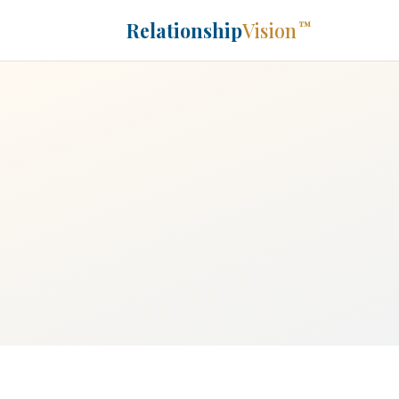
Relationship
Vision
™