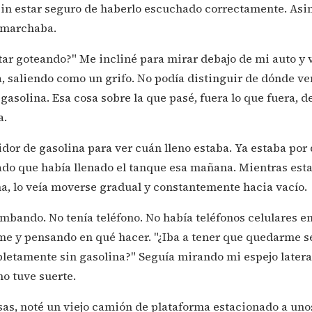
sin estar seguro de haberlo escuchado correctamente. Asin
 marchaba.
tar goteando?" Me incliné para mirar debajo de mi auto y v
, saliendo como un grifo. No podía distinguir de dónde ve
gasolina. Esa cosa sobre la que pasé, fuera lo que fuera, 
a.
or de gasolina para ver cuán lleno estaba. Ya estaba por d
do que había llenado el tanque esa mañana. Mientras est
a, lo veía moverse gradual y constantemente hacia vacío.
mbando. No tenía teléfono. No había teléfonos celulares 
me y pensando en qué hacer. "¿Iba a tener que quedarme s
letamente sin gasolina?" Seguía mirando mi espejo latera
no tuve suerte.
sas, noté un viejo camión de plataforma estacionado a uno