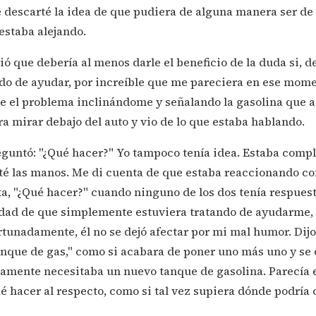
descarté la idea de que pudiera de alguna manera ser de
estaba alejando.
ó que debería al menos darle el beneficio de la duda si, d
o de ayudar, por increíble que me pareciera en ese mome
le el problema inclinándome y señalando la gasolina que a
a mirar debajo del auto y vio de lo que estaba hablando.
reguntó: "¿Qué hacer?" Yo tampoco tenía idea. Estaba com
té las manos. Me di cuenta de que estaba reaccionando co
ta, "¿Qué hacer?" cuando ninguno de los dos tenía respues
idad de que simplemente estuviera tratando de ayudarme, lo
rtunadamente, él no se dejó afectar por mi mal humor. Dijo
anque de gas," como si acabara de poner uno más uno y se 
iamente necesitaba un nuevo tanque de gasolina. Parecía 
 hacer al respecto, como si tal vez supiera dónde podría