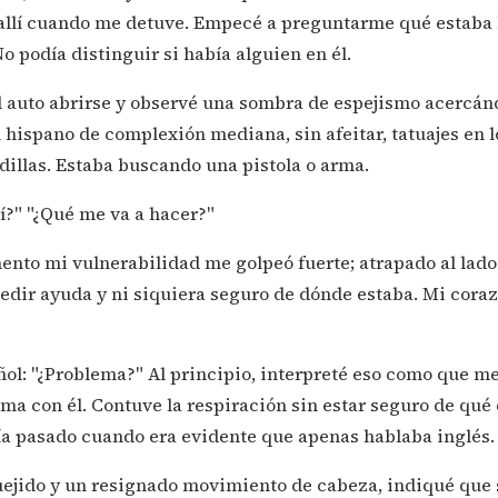
 allí cuando me detuve. Empecé a preguntarme qué estaba 
o podía distinguir si había alguien en él.
el auto abrirse y observé una sombra de espejismo acercá
n hispano de complexión mediana, sin afeitar, tatuajes en l
illas. Estaba buscando una pistola o arma.
í?" "¿Qué me va a hacer?"
nto mi vulnerabilidad me golpeó fuerte; atrapado al lado 
edir ayuda y ni siquiera seguro de dónde estaba. Mi cora
ol: "¿Problema?" Al principio, interpreté eso como que m
ma con él. Contuve la respiración sin estar seguro de qué 
bía pasado cuando era evidente que apenas hablaba inglés.
ejido y un resignado movimiento de cabeza, indiqué que s