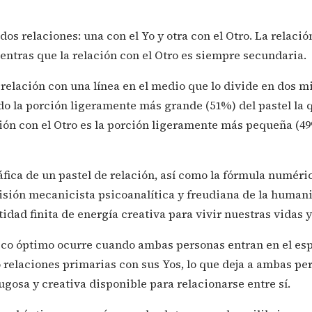
dos relaciones: una con el Yo y otra con el Otro. La relació
ntras que la relación con el Otro es siempre secundaria.
relación con una línea en el medio que lo divide en dos mi
ndo la porción ligeramente más grande (51%) del pastel la 
ión con el Otro es la porción ligeramente más pequeña (4
fica de un pastel de relación, así como la fórmula numér
 visión mecanicista psicoanalítica y freudiana de la huma
dad finita de energía creativa para vivir nuestras vidas y
tico óptimo ocurre cuando ambas personas entran en el es
 relaciones primarias con sus Yos, lo que deja a ambas p
ugosa y creativa disponible para relacionarse entre sí.