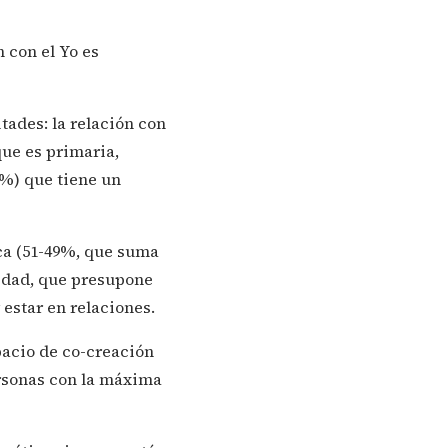
n con el Yo es
tades: la relación con
que es primaria,
9%) que tiene un
ica (51-49%, que suma
nidad, que presupone
 estar en relaciones.
pacio de co-creación
ersonas con la máxima