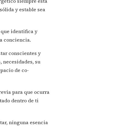
rgético siempre está
ólida y estable sea
 que identifica y
la conciencia.
tar conscientes y
, necesidades, su
spacio de co-
revia para que ocurra
ado dentro de ti
tar, ninguna esencia