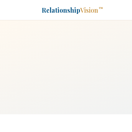
Relationship
Vision
™