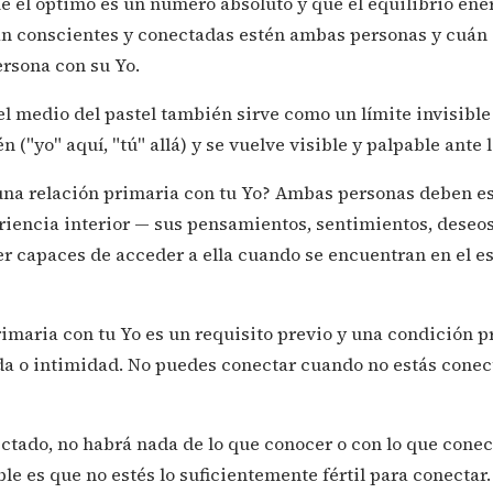
 el óptimo es un número absoluto y que el equilibrio ene
n conscientes y conectadas estén ambas personas y cuán s
ersona con su Yo.
 el medio del pastel también sirve como un límite invisible
n ("yo" aquí, "tú" allá) y se vuelve visible y palpable ante 
 una relación primaria con tu Yo? Ambas personas deben es
riencia interior — sus pensamientos, sentimientos, deseos
r capaces de acceder a ella cuando se encuentran en el e
imaria con tu Yo es un requisito previo y una condición p
a o intimidad. No puedes conectar cuando no estás conect
ctado, no habrá nada de lo que conocer o con lo que conec
le es que no estés lo suficientemente fértil para conectar.